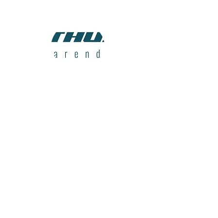
Daglig Leder/Økonomissjef
Tore
Stray Laastad
900 80 099
tore@bat-huset.no