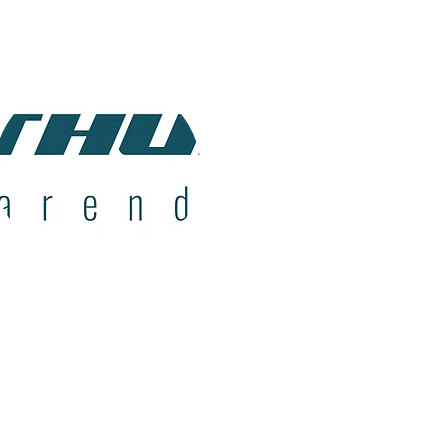
Verksmester
David