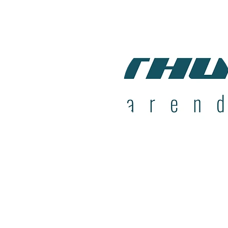
Daglig Leder/Økonomissjef
Tore
Stray Laastad