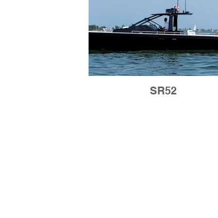
SR52
K