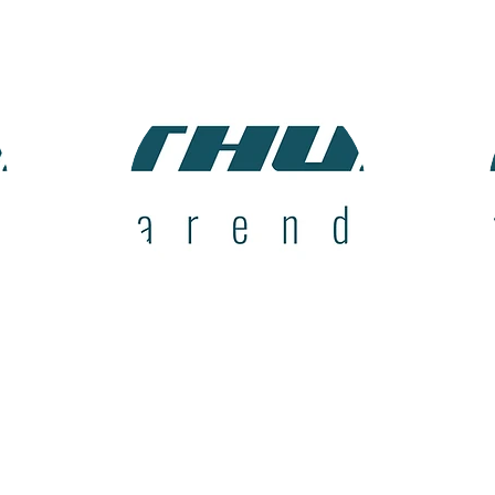
Salgssjef
Marius
Krossen